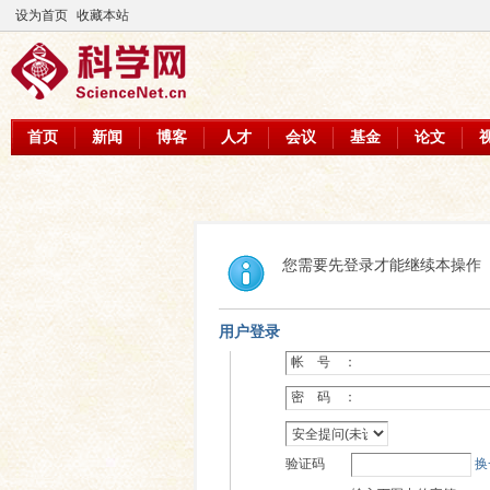
设为首页
收藏本站
首页
新闻
博客
人才
会议
基金
论文
您需要先登录才能继续本操作
用户登录
帐 号 ：
密 码 ：
验证码
换