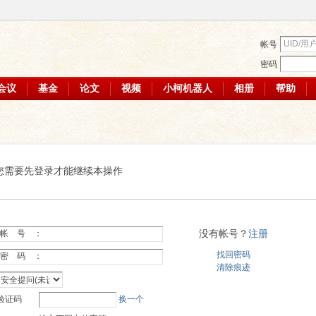
帐号
密码
会议
基金
论文
视频
小柯机器人
相册
帮助
您需要先登录才能继续本操作
没有帐号？
注册
帐 号 ：
找回密码
密 码 ：
清除痕迹
验证码
换一个