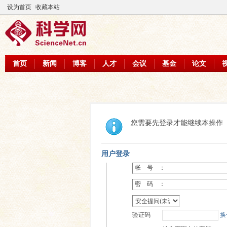
设为首页
收藏本站
首页
新闻
博客
人才
会议
基金
论文
您需要先登录才能继续本操作
用户登录
帐 号 ：
密 码 ：
验证码
换