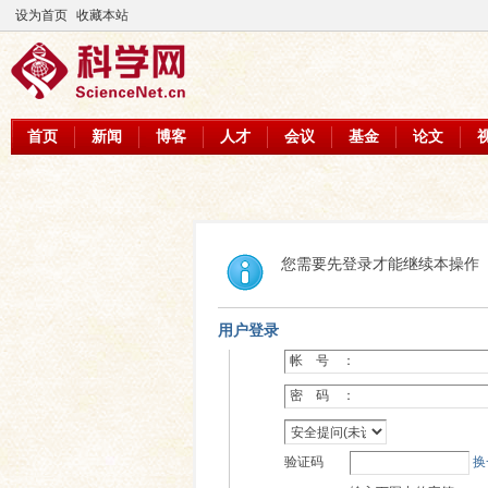
设为首页
收藏本站
首页
新闻
博客
人才
会议
基金
论文
您需要先登录才能继续本操作
用户登录
帐 号 ：
密 码 ：
验证码
换