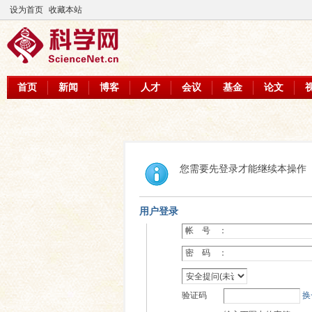
设为首页
收藏本站
首页
新闻
博客
人才
会议
基金
论文
您需要先登录才能继续本操作
用户登录
帐 号 ：
密 码 ：
验证码
换