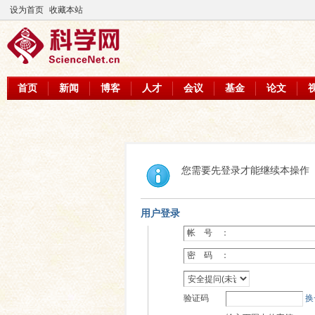
设为首页
收藏本站
首页
新闻
博客
人才
会议
基金
论文
您需要先登录才能继续本操作
用户登录
帐 号 ：
密 码 ：
验证码
换