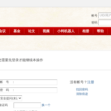
帐号
密码
会议
基金
论文
视频
小柯机器人
相册
帮助
您需要先登录才能继续本操作
没有帐号？
注册
帐 号 ：
找回密码
密 码 ：
清除痕迹
验证码
换一个