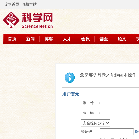
设为首页
收藏本站
首页
新闻
博客
人才
会议
基金
论文
您需要先登录才能继续本操作
用户登录
帐 号 ：
密 码 ：
验证码
换