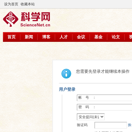
设为首页
收藏本站
首页
新闻
博客
人才
会议
基金
论文
您需要先登录才能继续本操作
用户登录
帐 号 ：
密 码 ：
验证码
换