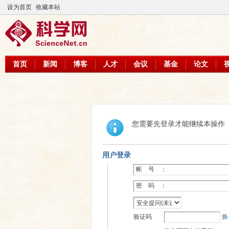
设为首页
收藏本站
首页
新闻
博客
人才
会议
基金
论文
您需要先登录才能继续本操作
用户登录
帐 号 ：
密 码 ：
验证码
换