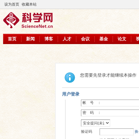
设为首页
收藏本站
首页
新闻
博客
人才
会议
基金
论文
您需要先登录才能继续本操作
用户登录
帐 号 ：
密 码 ：
验证码
换