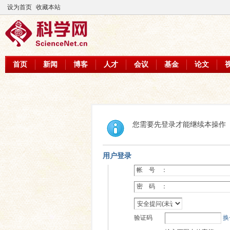
设为首页
收藏本站
首页
新闻
博客
人才
会议
基金
论文
您需要先登录才能继续本操作
用户登录
帐 号 ：
密 码 ：
验证码
换