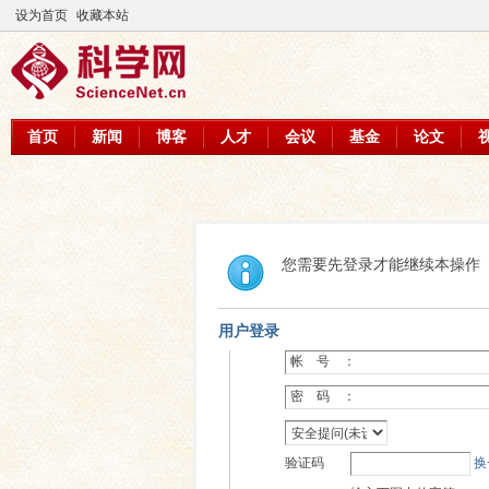
设为首页
收藏本站
首页
新闻
博客
人才
会议
基金
论文
您需要先登录才能继续本操作
用户登录
帐 号 ：
密 码 ：
验证码
换