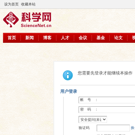
设为首页
收藏本站
首页
新闻
博客
人才
会议
基金
论文
您需要先登录才能继续本操作
用户登录
帐 号 ：
密 码 ：
验证码
换