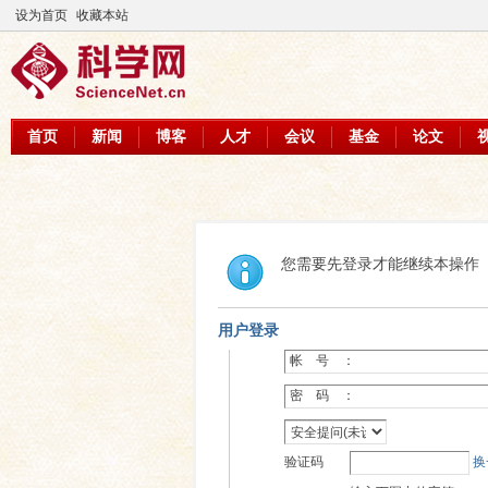
设为首页
收藏本站
首页
新闻
博客
人才
会议
基金
论文
您需要先登录才能继续本操作
用户登录
帐 号 ：
密 码 ：
验证码
换