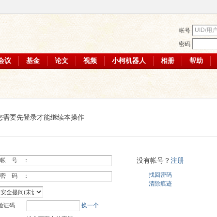
帐号
密码
会议
基金
论文
视频
小柯机器人
相册
帮助
您需要先登录才能继续本操作
没有帐号？
注册
帐 号 ：
找回密码
密 码 ：
清除痕迹
验证码
换一个