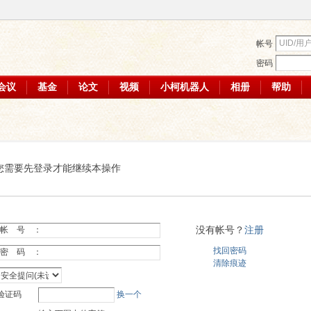
帐号
密码
会议
基金
论文
视频
小柯机器人
相册
帮助
您需要先登录才能继续本操作
没有帐号？
注册
帐 号 ：
找回密码
密 码 ：
清除痕迹
验证码
换一个