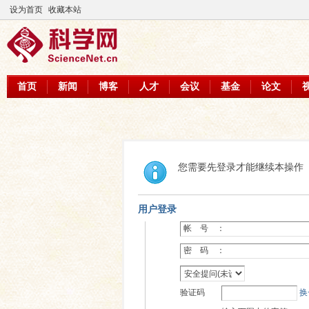
设为首页
收藏本站
首页
新闻
博客
人才
会议
基金
论文
您需要先登录才能继续本操作
用户登录
帐 号 ：
密 码 ：
验证码
换