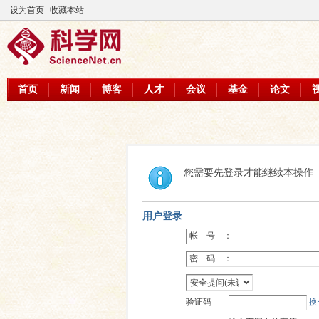
设为首页
收藏本站
首页
新闻
博客
人才
会议
基金
论文
您需要先登录才能继续本操作
用户登录
帐 号 ：
密 码 ：
验证码
换