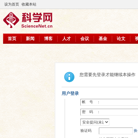
设为首页
收藏本站
首页
新闻
博客
人才
会议
基金
论文
您需要先登录才能继续本操作
用户登录
帐 号 ：
密 码 ：
验证码
换