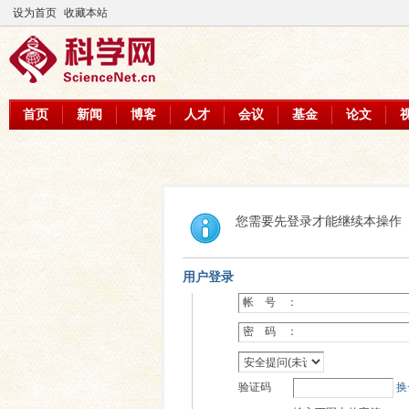
设为首页
收藏本站
首页
新闻
博客
人才
会议
基金
论文
您需要先登录才能继续本操作
用户登录
帐 号 ：
密 码 ：
验证码
换