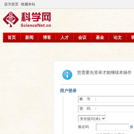
设为首页
收藏本站
首页
新闻
博客
人才
会议
基金
论文
您需要先登录才能继续本操作
用户登录
帐 号 ：
密 码 ：
验证码
换