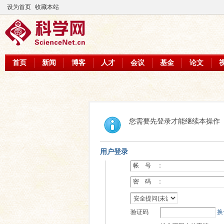
设为首页
收藏本站
首页
新闻
博客
人才
会议
基金
论文
您需要先登录才能继续本操作
用户登录
帐 号 ：
密 码 ：
验证码
换