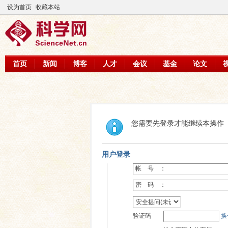
设为首页
收藏本站
首页
新闻
博客
人才
会议
基金
论文
您需要先登录才能继续本操作
用户登录
帐 号 ：
密 码 ：
验证码
换