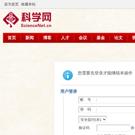
设为首页
收藏本站
首页
新闻
博客
人才
会议
基金
论文
您需要先登录才能继续本操作
用户登录
帐 号 ：
密 码 ：
验证码
换