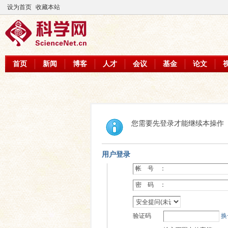
设为首页
收藏本站
首页
新闻
博客
人才
会议
基金
论文
您需要先登录才能继续本操作
用户登录
帐 号 ：
密 码 ：
验证码
换