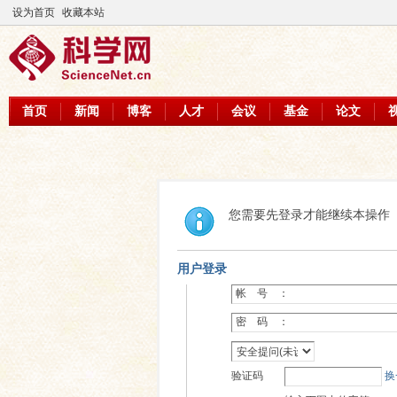
设为首页
收藏本站
首页
新闻
博客
人才
会议
基金
论文
您需要先登录才能继续本操作
用户登录
帐 号 ：
密 码 ：
验证码
换