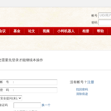
帐号
密码
会议
基金
论文
视频
小柯机器人
相册
帮助
您需要先登录才能继续本操作
没有帐号？
注册
帐 号 ：
找回密码
密 码 ：
清除痕迹
验证码
换一个