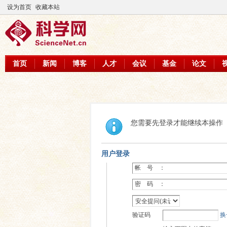
设为首页
收藏本站
首页
新闻
博客
人才
会议
基金
论文
您需要先登录才能继续本操作
用户登录
帐 号 ：
密 码 ：
验证码
换