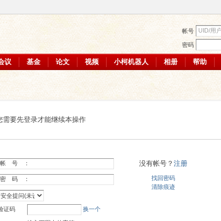
帐号
密码
会议
基金
论文
视频
小柯机器人
相册
帮助
您需要先登录才能继续本操作
没有帐号？
注册
帐 号 ：
找回密码
密 码 ：
清除痕迹
验证码
换一个