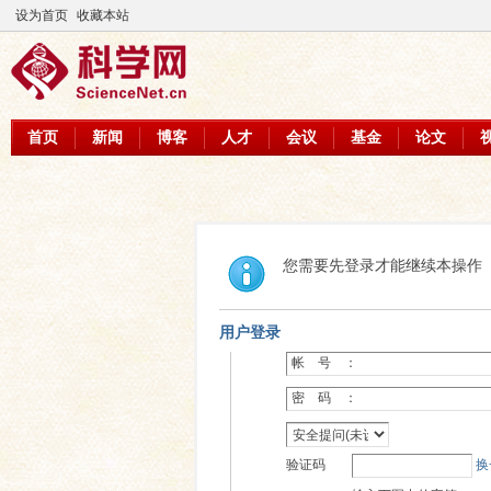
设为首页
收藏本站
首页
新闻
博客
人才
会议
基金
论文
您需要先登录才能继续本操作
用户登录
帐 号 ：
密 码 ：
验证码
换