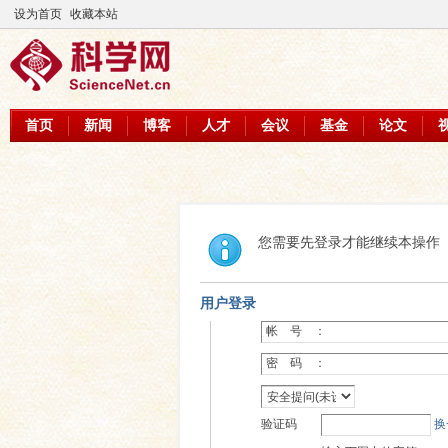
设为首页
收藏本站
首页
新闻
博客
人才
会议
基金
论文
您需要先登录才能继续本操作
用户登录
帐 号 ：
密 码 ：
验证码
换