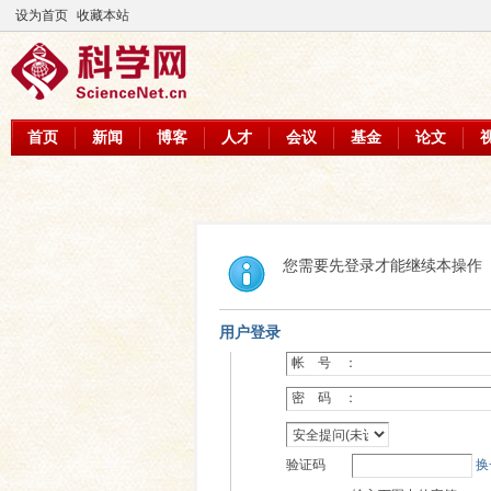
设为首页
收藏本站
首页
新闻
博客
人才
会议
基金
论文
您需要先登录才能继续本操作
用户登录
帐 号 ：
密 码 ：
验证码
换