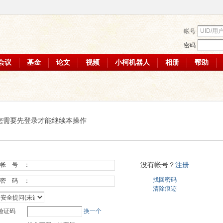
帐号
密码
会议
基金
论文
视频
小柯机器人
相册
帮助
您需要先登录才能继续本操作
没有帐号？
注册
帐 号 ：
找回密码
密 码 ：
清除痕迹
验证码
换一个