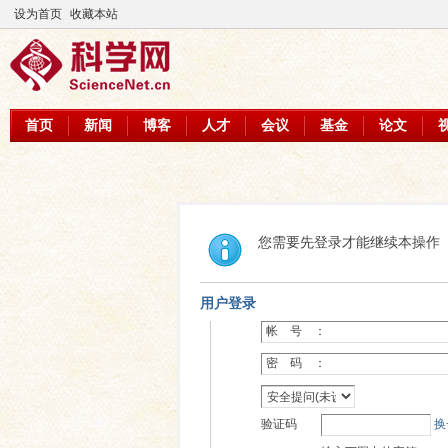
设为首页
收藏本站
首页
新闻
博客
人才
会议
基金
论文
您需要先登录才能继续本操作
用户登录
帐 号 ：
密 码 ：
验证码
换