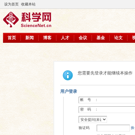
设为首页
收藏本站
首页
新闻
博客
人才
会议
基金
论文
您需要先登录才能继续本操作
用户登录
帐 号 ：
密 码 ：
验证码
换