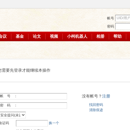
帐号
密码
会议
基金
论文
视频
小柯机器人
相册
帮助
您需要先登录才能继续本操作
没有帐号？
注册
帐 号 ：
找回密码
密 码 ：
清除痕迹
验证码
换一个