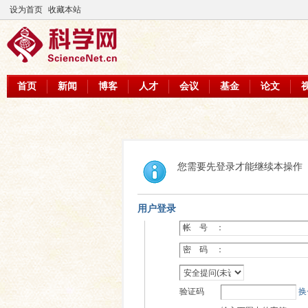
设为首页
收藏本站
首页
新闻
博客
人才
会议
基金
论文
您需要先登录才能继续本操作
用户登录
帐 号 ：
密 码 ：
验证码
换