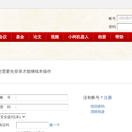
帐号
密码
会议
基金
论文
视频
小柯机器人
相册
帮助
您需要先登录才能继续本操作
没有帐号？
注册
帐 号 ：
找回密码
密 码 ：
清除痕迹
验证码
换一个