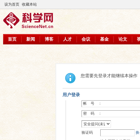
设为首页
收藏本站
首页
新闻
博客
人才
会议
基金
论文
您需要先登录才能继续本操作
用户登录
帐 号 ：
密 码 ：
验证码
换