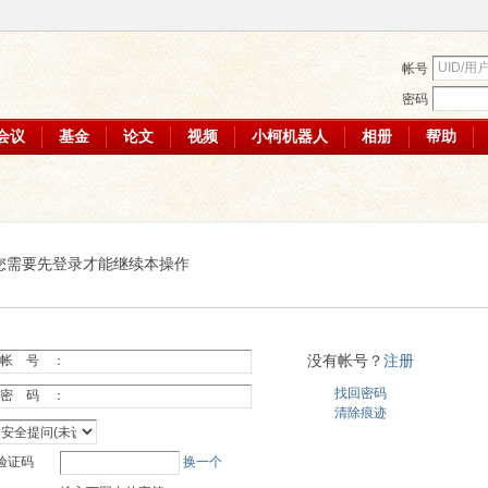
帐号
密码
会议
基金
论文
视频
小柯机器人
相册
帮助
您需要先登录才能继续本操作
没有帐号？
注册
帐 号 ：
找回密码
密 码 ：
清除痕迹
验证码
换一个