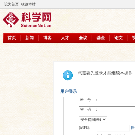
设为首页
收藏本站
首页
新闻
博客
人才
会议
基金
论文
您需要先登录才能继续本操作
用户登录
帐 号 ：
密 码 ：
验证码
换