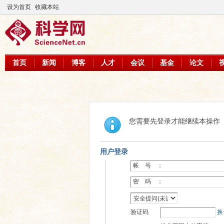
设为首页
收藏本站
首页
新闻
博客
人才
会议
基金
论文
您需要先登录才能继续本操作
用户登录
帐 号 ：
密 码 ：
验证码
换