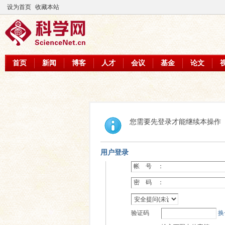
设为首页
收藏本站
首页
新闻
博客
人才
会议
基金
论文
您需要先登录才能继续本操作
用户登录
帐 号 ：
密 码 ：
验证码
换