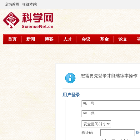
设为首页
收藏本站
首页
新闻
博客
人才
会议
基金
论文
您需要先登录才能继续本操作
用户登录
帐 号 ：
密 码 ：
验证码
换