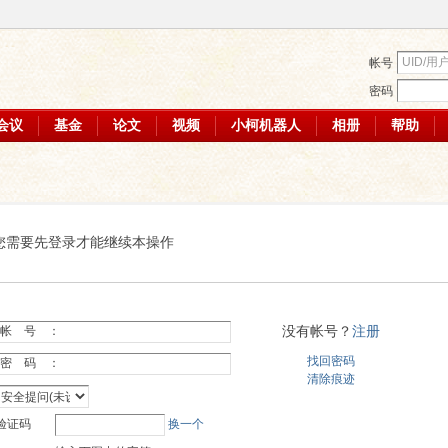
帐号
密码
会议
基金
论文
视频
小柯机器人
相册
帮助
您需要先登录才能继续本操作
没有帐号？
注册
帐 号 ：
找回密码
密 码 ：
清除痕迹
验证码
换一个