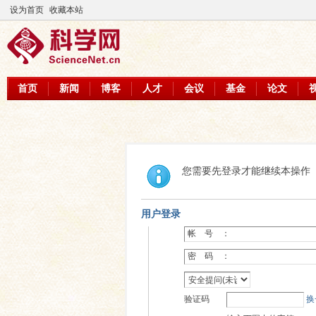
设为首页
收藏本站
首页
新闻
博客
人才
会议
基金
论文
您需要先登录才能继续本操作
用户登录
帐 号 ：
密 码 ：
验证码
换