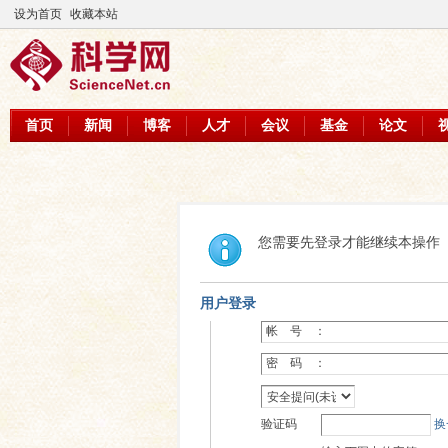
设为首页
收藏本站
首页
新闻
博客
人才
会议
基金
论文
您需要先登录才能继续本操作
用户登录
帐 号 ：
密 码 ：
验证码
换