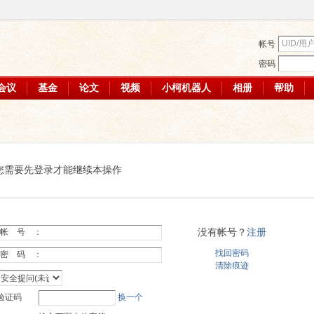
帐号
密码
会议
基金
论文
视频
小柯机器人
相册
帮助
您需要先登录才能继续本操作
没有帐号？
注册
帐 号 ：
找回密码
密 码 ：
清除痕迹
验证码
换一个