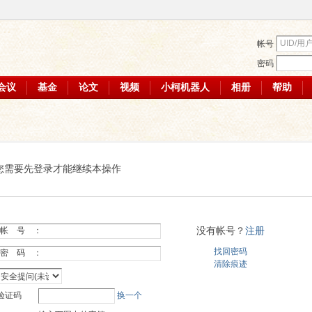
帐号
密码
会议
基金
论文
视频
小柯机器人
相册
帮助
您需要先登录才能继续本操作
没有帐号？
注册
帐 号 ：
找回密码
密 码 ：
清除痕迹
验证码
换一个